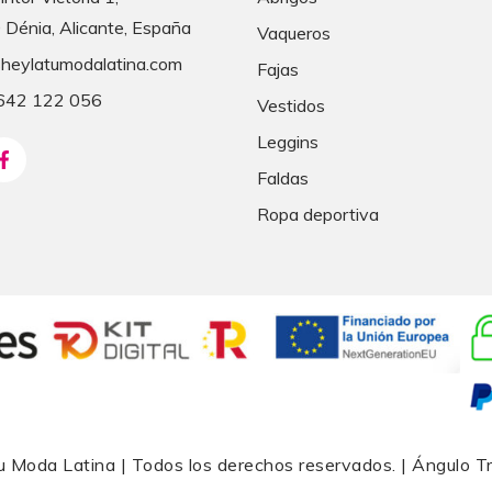
Dénia, Alicante, España
Vaqueros
heylatumodalatina.com
Fajas
 642 122 056
Vestidos
Leggins
Faldas
Ropa deportiva
u Moda Latina
| Todos los derechos reservados. |
Ángulo T