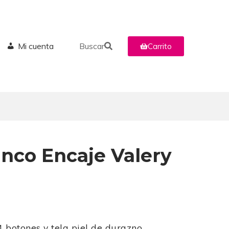
Mi cuenta
Buscar
Carrito
nco Encaje Valery
4 botones y tela piel de durazno.