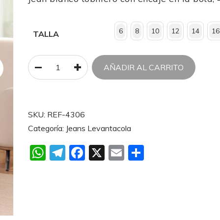
6
8
10
12
14
16
TALLA
AÑADIR AL CARRITO
SKU:
REF-4306
Categoría:
Jeans Levantacola
W
T
F
X
E
C
h
el
a
m
o
at
e
c
ai
m
s
gr
e
l
p
A
a
b
a