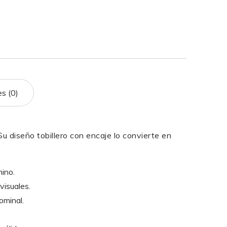
es (0)
Su diseño tobillero con encaje lo convierte en
ino.
visuales.
ominal.