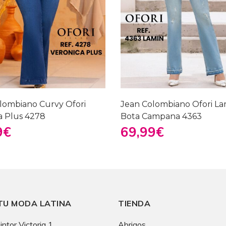
lombiano Curvy Ofori
Jean Colombiano Ofori La
a Plus 4278
Bota Campana 4363
9
€
69,99
€
TU MODA LATINA
TIENDA
intor Victoria 1,
Abrigos