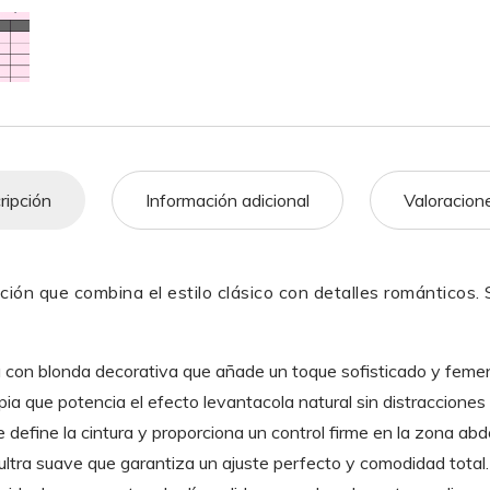
p
m
o
rti
p
o
r
k
ripción
Información adicional
Valoracion
ión que combina el estilo clásico con detalles románticos. 
 con blonda decorativa que añade un toque sofisticado y femen
ia que potencia el efecto levantacola natural sin distracciones 
 define la cintura y proporciona un control firme en la zona abd
ultra suave que garantiza un ajuste perfecto y comodidad total.