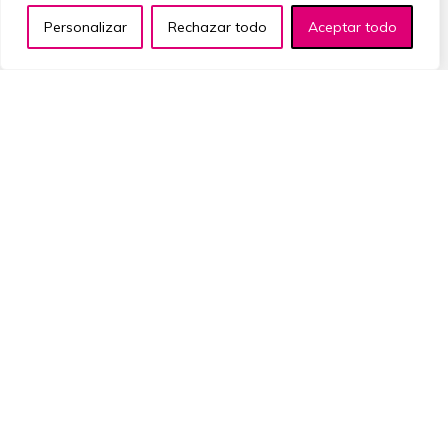
Personalizar
Rechazar todo
Aceptar todo
Abrigos
Vaqueros
Fajas
Vestidos
Leggins
Faldas
Ropa deportiva
LEGAL
Aviso legal
Política de privacidad
Política de cookies
Accesibilidad