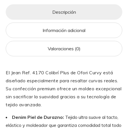
s
gr
e
l
p
A
a
b
a
Descripción
p
m
o
rti
p
o
r
Información adicional
k
Valoraciones (0)
El Jean Ref. 4170 Colibrí Plus de Ofori Curvy está
diseñado especialmente para resaltar curvas reales.
Su confección premium ofrece un moldeo excepcional
sin sacrificar la suavidad gracias a su tecnología de
tejido avanzada.
Denim Piel de Durazno:
Tejido ultra suave al tacto,
elástico y moldeador que garantiza comodidad total todo