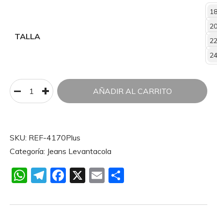
1
2
TALLA
2
2
AÑADIR AL CARRITO
SKU:
REF-4170Plus
Categoría:
Jeans Levantacola
W
T
F
X
E
C
h
el
a
m
o
at
e
c
ai
m